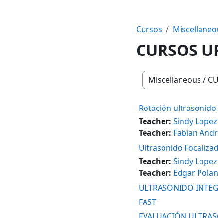
Cursos
Miscellaneo
CURSOS U
Categorías
Rotación ultrasonido 
Teacher:
Sindy Lopez
Teacher:
Fabian And
Ultrasonido Focalizad
Teacher:
Sindy Lopez
Teacher:
Edgar Pola
ULTRASONIDO INTEG
FAST
EVALUACIÓN ULTRA